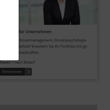
Angebote für Unternehmen
Risiko- und Krisen­manage­ment, Einsatz­psycho­logie
oder IT-Sicher­heit? Erweitern Sie Ihr Port­folio mit ge­
schul­ten Einsatz­kräften.
Dauer
| nach Bedarf
Weiterlesen