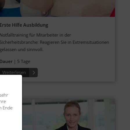
Erste Hilfe Ausbildung
Notfalltraining für Mitar­beiter in der
Sicherheitsbranche: Rea­gieren Sie in Extrem­situa­tionen
gelassen und sinnvoll.
Dauer
| 5 Tage
Weiterlesen
sehr
Ihre
m Ende