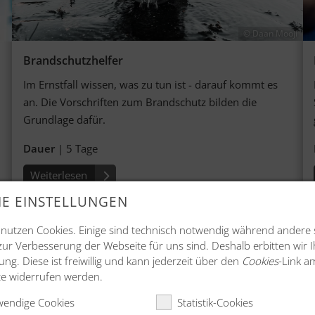
© Daan Mooji
Brandschutzhelfer
Im Ernstfall wissen, was zu tun ist - darauf kommt es
an. Die Vor­schrif­ten zum Brand­schutz bil­den die
Grund­lage dafür.
Dauer
| 5 Tage
Weiterlesen
E EINSTELLUNGEN
 nutzen Cookies. Einige sind technisch notwendig während andere 
 zur Verbesserung der Webseite für uns sind. Deshalb erbitten wir 
g. Diese ist freiwillig und kann jederzeit über den
Cookies
-Link a
ite widerrufen werden.
endige Cookies
Statistik-Cookies