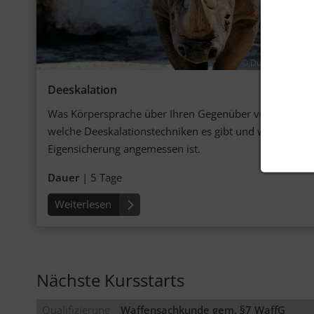
© Dusan Veverkol
Deeskalation
Was Körper­sprache über Ihren Gegen­über ver­rät,
welche Dees­kala­tions­tech­niken es gibt und welche
Eigen­siche­rung ange­messen ist.
Dauer
| 5 Tage
Weiterlesen
Nächste Kursstarts
Qualifizierung
Waffensachkunde gem. §7 WaffG