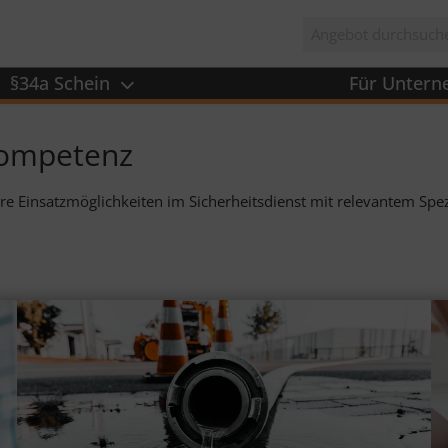
§34a Schein
Für Unter
hkompetenz
hre Ein­satz­möglich­keiten im Sicher­heits­dienst mit rele­vantem Sp