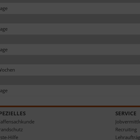
age
age
age
Wochen
age
PEZIELLES
SERVICE
affensachkunde
Jobvermitt
randschutz
Recruiting
ste-Hilfe
Lehraufträ