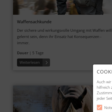
Waffensachkunde
Der sichere und wirkungs­volle Umgang mit Waffen will
ge­lernt sein, denn ihr Ein­satz hat Konse­quenzen -
immer.
Dauer
| 5 Tage
Weiterlesen
COOKI
Auch wir
hilfreich
Zustimmun
jeder Se
Notw