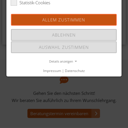
Sie sich Ihre bezahlte
Statistik-Cookies
Job sichern durch Fach­
Freistellung sichern.
quali­fikation: Wie
Arbeitgeber Förderungen
ALLEM ZUSTIMMEN
nutzen können.
ABLEHNEN
Weiterlesen
Weiterlesen
AUSWAHL ZUSTIMMEN
Details anzeigen
Mit Sicherheit ein guter Weg
Impressum
|
Datenschutz
Gehen Sie den nächsten Schritt!
Wir beraten Sie auführlich zu Ihrem Wunschlehrgang.
Beratungstermin vereinbaren