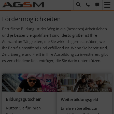
Suchen
Anrufen
Schreiben
Fördermöglichkeiten
Berufliche Bildung ist der Weg in ein (besseres) Arbeitsleben
und je besser Sie qualifi­ziert sind, desto größer ist Ihre
Auswahl an Tätigkeiten, die Sie wirklich gerne ausüben, weil
Ihr Beruf sinnstiftend und erfüllend ist. Wenn Sie bereit sind,
Zeit, Energie und Fleiß in Ihre Ausbil­dung zu inves­tieren, gibt
es verschie­dene Kosten­träger, die Sie darin unter­stützen.
© Viktor Bystrov
© Priscilla Du Preez
Bildungs­gutschein
Weiterbildungs­geld
Nutzen Sie für Ihren
Erfahren Sie alles zur