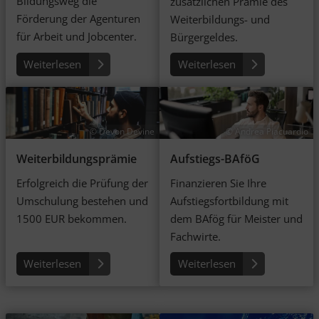
Bildungsweg die
zusätzlichen Prämie des
Förderung der Agenturen
Weiterbildungs- und
für Arbeit und Jobcenter.
Bürgergeldes.
Weiterlesen
Weiterlesen
© Andrea Piacuardio
© Devon Devine
Aufstiegs-BAföG
Weiter­bildungs­prämie
Finanzieren Sie Ihre
Erfolgreich die Prüfung der
Aufstiegs­fort­bildung mit
Umschulung bestehen und
dem BAfög für Meister und
1500 EUR bekommen.
Fachwirte.
Weiterlesen
Weiterlesen