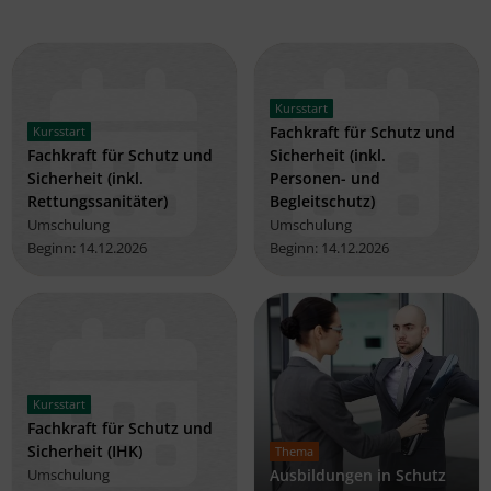
Kursstart
Fachkraft für Schutz und
Kursstart
Fachkraft für Schutz und
Sicherheit (inkl.
Sicherheit (inkl.
Personen- und
Rettungssanitäter)
Begleitschutz)
Umschulung
Umschulung
Beginn: 14.12.2026
Beginn: 14.12.2026
14.12.2026
14.12.2026
Plätze frei
Plätze frei
Kursstart
24 Monate inkl. Praktikum
24 Monate inkl. Praktikum
Fachkraft für Schutz und
(Vollzeit)
(Vollzeit)
Sicherheit (IHK)
Thema
Umschulung
Ausbildungen in Schutz
Zum Angebot
Zum Angebot